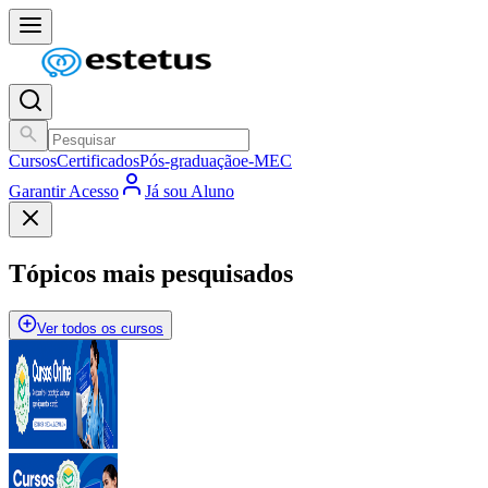
Cursos
Certificados
Pós-graduação
e-MEC
Garantir Acesso
Já sou Aluno
Tópicos mais pesquisados
Ver todos os cursos