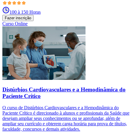
100 à 150 Horas
Fazer inscrição
Curso Online
Distúrbios Cardiovasculares e a Hemodinâmica do
Paciente Crítico
O curso de Distúrbios Cardiovasculares e a Hemodinâmica do
Paciente Crítico é direcionado à alunos e profissionais da Saúde que
desejam ampliar seus conhecimentos ou se aprofundar, além de
ampliar seu currículo e obterem carga horária para prova de títulos,
faculdade, concursos e demais atividades.