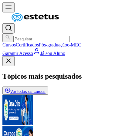
Cursos
Certificados
Pós-graduação
e-MEC
Garantir Acesso
Já sou Aluno
Tópicos mais pesquisados
Ver todos os cursos