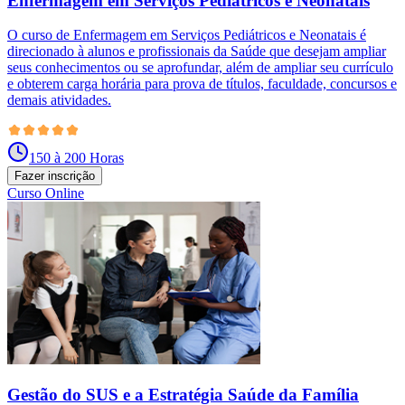
Enfermagem em Serviços Pediátricos e Neonatais
O curso de Enfermagem em Serviços Pediátricos e Neonatais é
direcionado à alunos e profissionais da Saúde que desejam ampliar
seus conhecimentos ou se aprofundar, além de ampliar seu currículo
e obterem carga horária para prova de títulos, faculdade, concursos e
demais atividades.
150 à 200 Horas
Fazer inscrição
Curso Online
Gestão do SUS e a Estratégia Saúde da Família