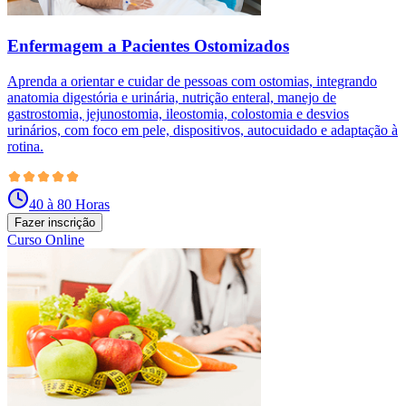
Enfermagem a Pacientes Ostomizados
Aprenda a orientar e cuidar de pessoas com ostomias, integrando
anatomia digestória e urinária, nutrição enteral, manejo de
gastrostomia, jejunostomia, ileostomia, colostomia e desvios
urinários, com foco em pele, dispositivos, autocuidado e adaptação à
rotina.
40 à 80 Horas
Fazer inscrição
Curso Online