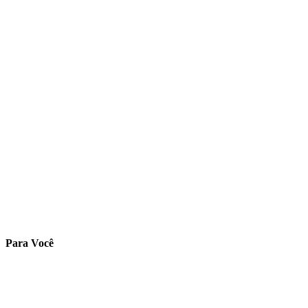
Para Você
Ambiente do Aluno
Cadastre-se
Validar Certificado
Validar Declaração