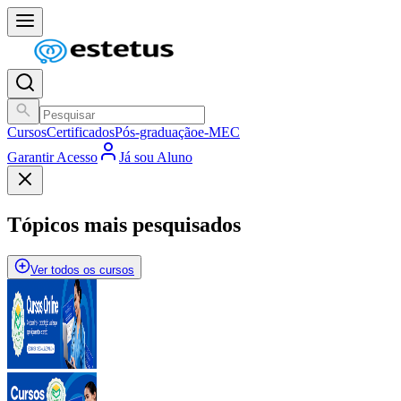
Cursos
Certificados
Pós-graduação
e-MEC
Garantir Acesso
Já sou Aluno
Tópicos mais pesquisados
Ver todos os cursos