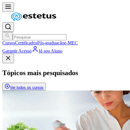
Cursos
Certificados
Pós-graduação
e-MEC
Garantir Acesso
Já sou Aluno
Tópicos mais pesquisados
Ver todos os cursos