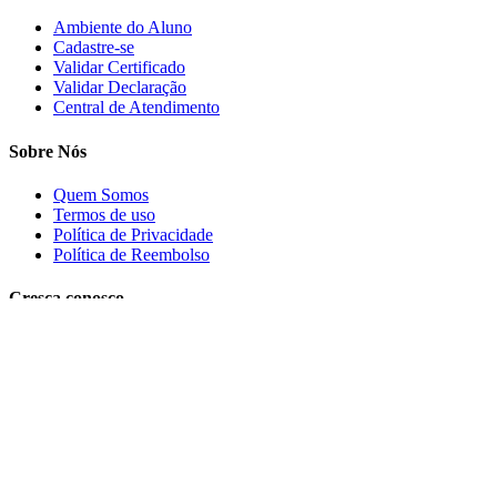
Ambiente do Aluno
Cadastre-se
Validar Certificado
Validar Declaração
Central de Atendimento
Sobre Nós
Quem Somos
Termos de uso
Política de Privacidade
Política de Reembolso
Cresça conosco
Trabalhe conosco
PRECISA DE AJUDA?
Clique aqui