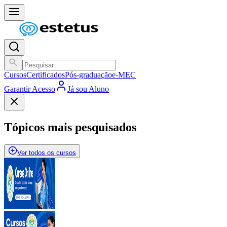
Cursos
Certificados
Pós-graduação
e-MEC
Garantir Acesso
Já sou Aluno
Tópicos mais pesquisados
Ver todos os cursos