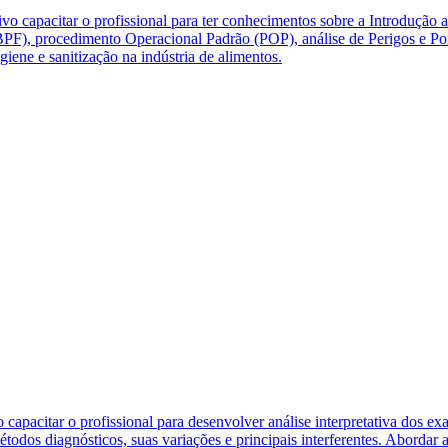
vo capacitar o profissional para ter conhecimentos sobre a Introdução 
ão (BPF), procedimento Operacional Padrão (POP), análise de Perigos e
giene e sanitização na indústria de alimentos.
apacitar o profissional para desenvolver análise interpretativa dos ex
todos diagnósticos, suas variações e principais interferentes. Abordar 