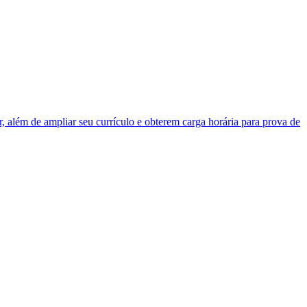
, além de ampliar seu currículo e obterem carga horária para prova de