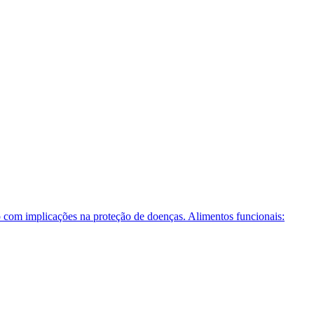
o com implicações na proteção de doenças. Alimentos funcionais: