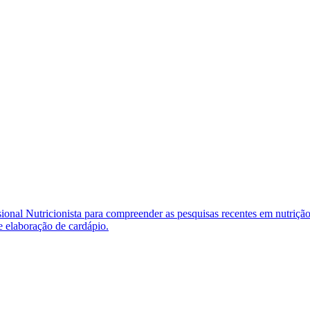
ional Nutricionista para compreender as pesquisas recentes em nutriçã
 e elaboração de cardápio.