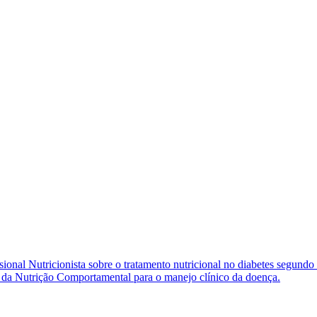
ional Nutricionista sobre o tratamento nutricional no diabetes segundo 
cas da Nutrição Comportamental para o manejo clínico da doença.