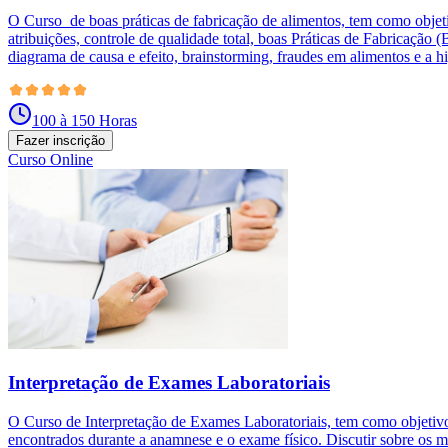
O Curso de boas práticas de fabricação de alimentos, tem como objeti
atribuições, controle de qualidade total, boas Práticas de Fabricaç
diagrama de causa e efeito, brainstorming, fraudes em alimentos e a hi
100 à 150 Horas
Fazer inscrição
Curso Online
Interpretação de Exames Laboratoriais
O Curso de Interpretação de Exames Laboratoriais, tem como objetivo c
encontrados durante a anamnese e o exame físico. Discutir sobre os mé