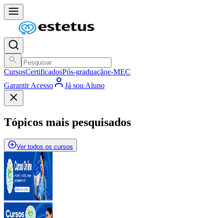
Cursos
Certificados
Pós-graduação
e-MEC
Garantir Acesso
Já sou Aluno
Tópicos mais pesquisados
Ver todos os cursos