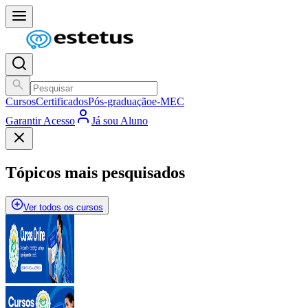
Cursos
Certificados
Pós-graduação
e-MEC
Garantir Acesso
Já sou Aluno
Tópicos mais pesquisados
Ver todos os cursos