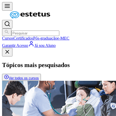
Cursos
Certificados
Pós-graduação
e-MEC
Garantir Acesso
Já sou Aluno
Tópicos mais pesquisados
Ver todos os cursos