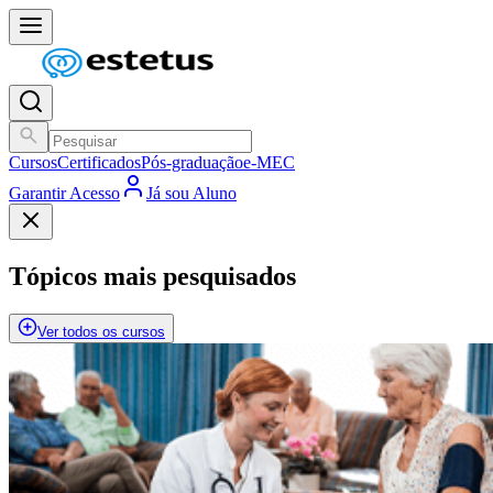
Cursos
Certificados
Pós-graduação
e-MEC
Garantir Acesso
Já sou Aluno
Tópicos mais pesquisados
Ver todos os cursos