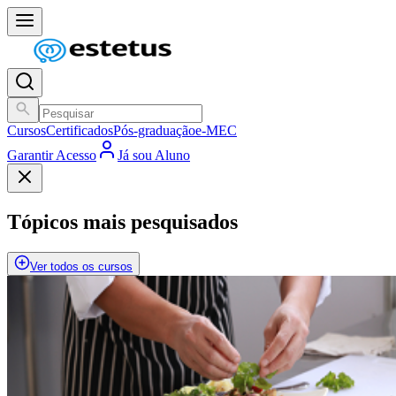
Cursos
Certificados
Pós-graduação
e-MEC
Garantir Acesso
Já sou Aluno
Tópicos mais pesquisados
Ver todos os cursos