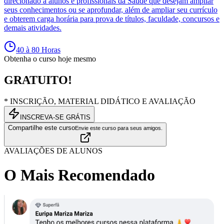
direcionado à alunos e profissionais da Saúde que desejam ampliar
seus conhecimentos ou se aprofundar, além de ampliar seu currículo
e obterem carga horária para prova de títulos, faculdade, concursos e
demais atividades.
40 à 80 Horas
Obtenha o curso hoje mesmo
GRATUITO!
* INSCRIÇÃO, MATERIAL DIDÁTICO E AVALIAÇÃO
INSCREVA-SE GRÁTIS
Compartilhe este curso
Envie este curso para seus amigos.
AVALIAÇÕES DE ALUNOS
O Mais Recomendado