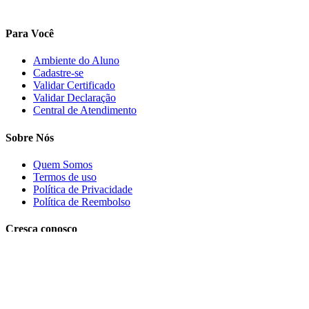
Para Você
Ambiente do Aluno
Cadastre-se
Validar Certificado
Validar Declaração
Central de Atendimento
Sobre Nós
Quem Somos
Termos de uso
Política de Privacidade
Política de Reembolso
Cresça conosco
Trabalhe conosco
PRECISA DE AJUDA?
Clique aqui