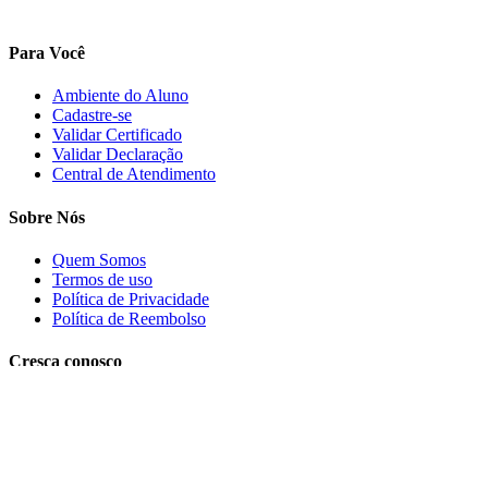
Para Você
Ambiente do Aluno
Cadastre-se
Validar Certificado
Validar Declaração
Central de Atendimento
Sobre Nós
Quem Somos
Termos de uso
Política de Privacidade
Política de Reembolso
Cresça conosco
Trabalhe conosco
PRECISA DE AJUDA?
Clique aqui