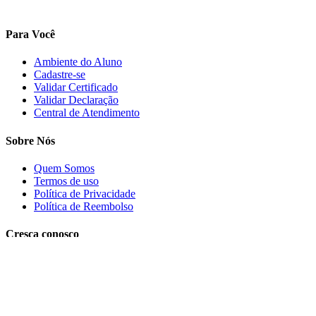
Para Você
Ambiente do Aluno
Cadastre-se
Validar Certificado
Validar Declaração
Central de Atendimento
Sobre Nós
Quem Somos
Termos de uso
Política de Privacidade
Política de Reembolso
Cresça conosco
Trabalhe conosco
PRECISA DE AJUDA?
Clique aqui