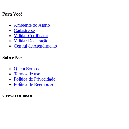
Para Você
Ambiente do Aluno
Cadastre-se
Validar Certificado
Validar Declaração
Central de Atendimento
Sobre Nós
Quem Somos
Termos de uso
Política de Privacidade
Política de Reembolso
Cresça conosco
Trabalhe conosco
PRECISA DE AJUDA?
Clique aqui