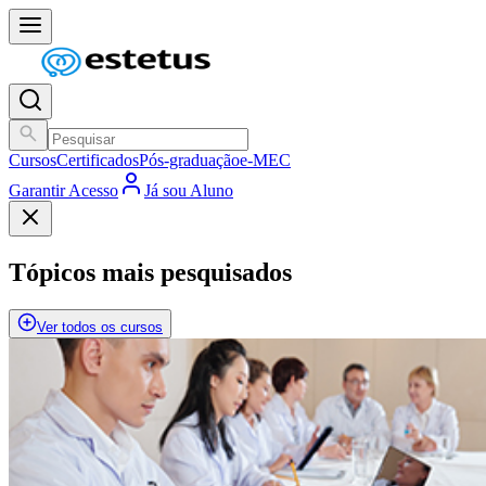
Cursos
Certificados
Pós-graduação
e-MEC
Garantir Acesso
Já sou Aluno
Tópicos mais pesquisados
Ver todos os cursos