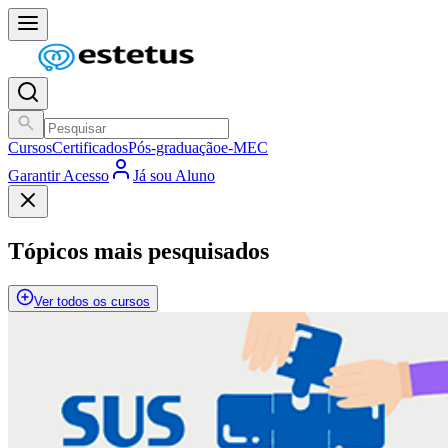
Cursos
Certificados
Pós-graduação
e-MEC
Garantir Acesso
Já sou Aluno
Tópicos mais pesquisados
Ver todos os cursos