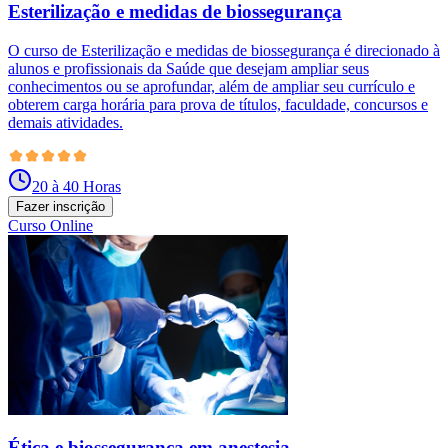
Esterilização e medidas de biossegurança
O curso de Esterilização e medidas de biossegurança é direcionado à
alunos e profissionais da Saúde que desejam ampliar seus
conhecimentos ou se aprofundar, além de ampliar seu currículo e
obterem carga horária para prova de títulos, faculdade, concursos e
demais atividades.
20 à 40 Horas
Fazer inscrição
Curso Online
Ética e biossegurança em anestesia