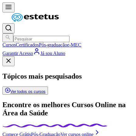
Cursos
Certificados
Pós-graduação
e-MEC
Garantir Acesso
Já sou Aluno
Tópicos mais pesquisados
Ver todos os cursos
Encontre os melhores Cursos Online na
Área da Saúde
Comece Grátis
Pós-Graduação
Ver cursos online