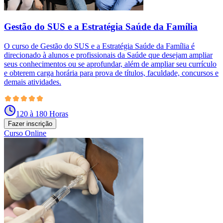
Gestão do SUS e a Estratégia Saúde da Família
O curso de Gestão do SUS e a Estratégia Saúde da Família é
direcionado à alunos e profissionais da Saúde que desejam ampliar
seus conhecimentos ou se aprofundar, além de ampliar seu currículo
e obterem carga horária para prova de títulos, faculdade, concursos e
demais atividades.
120 à 180 Horas
Fazer inscrição
Curso Online