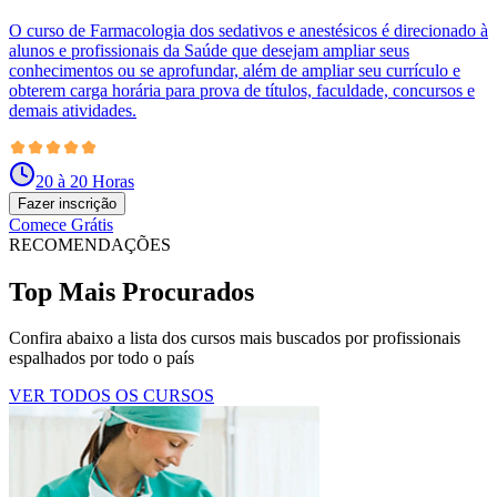
O curso de Farmacologia dos sedativos e anestésicos é direcionado à
alunos e profissionais da Saúde que desejam ampliar seus
conhecimentos ou se aprofundar, além de ampliar seu currículo e
obterem carga horária para prova de títulos, faculdade, concursos e
demais atividades.
20 à 20 Horas
Fazer inscrição
Comece Grátis
RECOMENDAÇÕES
Top Mais Procurados
Confira abaixo a lista dos cursos mais buscados por profissionais
espalhados por todo o país
VER TODOS OS CURSOS