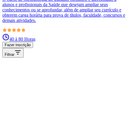
alunos e profissionais da Saúde que desejam ampliar seus
conhecimentos ou se aprofundar, além de ampliar seu currículo e
obterem carga horária para prova de títulos, faculdade, concursos e
demais atividades.
40 à 80 Horas
Fazer inscrição
Filtrar