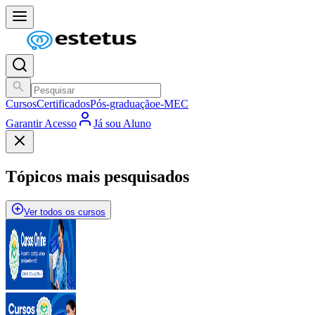
Cursos
Certificados
Pós-graduação
e-MEC
Garantir Acesso
Já sou Aluno
Tópicos mais pesquisados
Ver todos os cursos