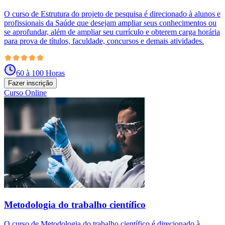
O curso de Estrutura do projeto de pesquisa é direcionado à alunos e
profissionais da Saúde que desejam ampliar seus conhecimentos ou
se aprofundar, além de ampliar seu currículo e obterem carga horária
para prova de títulos, faculdade, concursos e demais atividades.
60 à 100 Horas
Fazer inscrição
Curso Online
Metodologia do trabalho científico
O curso de Metodologia do trabalho científico é direcionado à