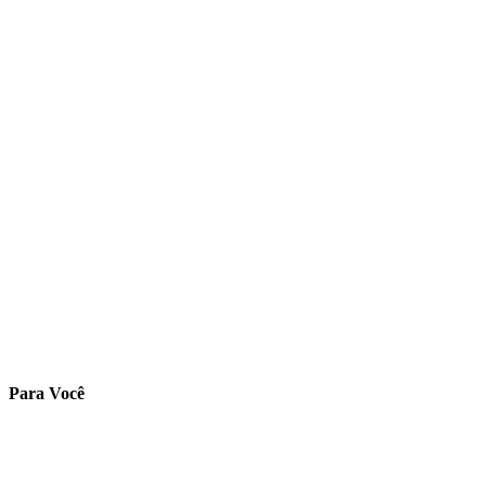
Para Você
Ambiente do Aluno
Cadastre-se
Validar Certificado