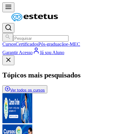
Cursos
Certificados
Pós-graduação
e-MEC
Garantir Acesso
Já sou Aluno
Tópicos mais pesquisados
Ver todos os cursos