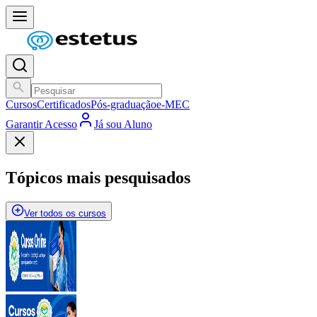
Cursos
Certificados
Pós-graduação
e-MEC
Garantir Acesso
Já sou Aluno
Tópicos mais pesquisados
Ver todos os cursos