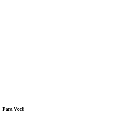
Para Você
Ambiente do Aluno
Cadastre-se
Validar Certificado