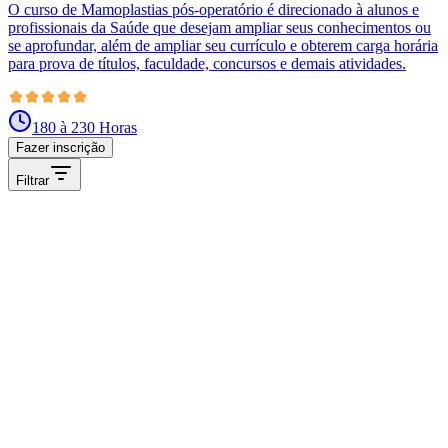
O curso de Mamoplastias pós-operatório é direcionado à alunos e
profissionais da Saúde que desejam ampliar seus conhecimentos ou
se aprofundar, além de ampliar seu currículo e obterem carga horária
para prova de títulos, faculdade, concursos e demais atividades.
180 à 230 Horas
Fazer inscrição
Filtrar